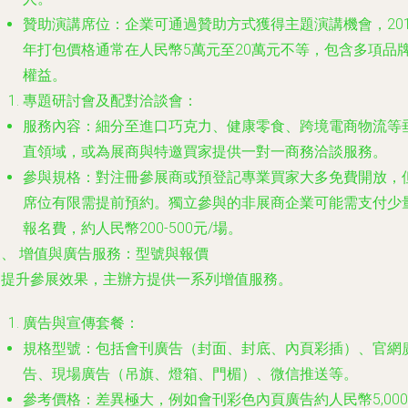
贊助演講席位
：企業可通過贊助方式獲得主題演講機會，201
年打包價格通常在人民幣5萬元至20萬元不等，包含多項品
權益。
專題研討會及配對洽談會：
服務內容
：細分至進口巧克力、健康零食、跨境電商物流等
直領域，或為展商與特邀買家提供一對一商務洽談服務。
參與規格
：對注冊參展商或預登記專業買家大多免費開放，
席位有限需提前預約。獨立參與的非展商企業可能需支付少
報名費，約人民幣200-500元/場。
三、 增值與廣告服務：型號與報價
為提升參展效果，主辦方提供一系列增值服務。
廣告與宣傳套餐：
規格型號
：包括會刊廣告（封面、封底、內頁彩插）、官網
告、現場廣告（吊旗、燈箱、門楣）、微信推送等。
參考價格
：差異極大，例如會刊彩色內頁廣告約人民幣5,000