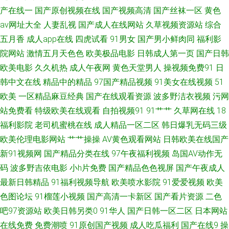
APP导航 91看片在线看片软件 抖阴在线免费观看 人妖玩人妖A片 91内射了
产在线一
国产原创视频在线
国产视频高清
国产丝袜一区
黄色
av网址大全
人妻乱视
国产成人在线网站
久草视频资源站
综合
美女 九九香焦影院 亚洲αv二区 91真人视频在线观看 蜜桃先锋影院 91传禖
五月香
成人app在线
四虎试看
91男女
国产男小鲜肉同
福利影
院网站
激情五月天色色
欧美极品电影
日韩成人第一页
国产日韩
豆花吃瓜成人 日韩精品首页 91偷拍导航 免费mv观看入口 91N永久看片 爱
欧美电影
久久机热
成人午夜网
黄色天堂男人
操视频免费91
日
韩中文在线
精品中的精品
97国产精品视频
91美女在线视频
51
豆传媒悟空电影院 人妻社区 91久久国产一区二区 黑丝美女 先锋影音毛片 91
欧美
一区精品麻豆经典
国产在线观看资源
波多野洁衣视频
污网
网站永久入口 九九热无码 午夜剧场福利社 91性吧 激情深爱婷婷网 婷婷五月
站免费看
特级欧美在线观看
自拍视频91
91艹艹
久草网在线
18
福利影院
老司机蜜桃在线
成人精品一区二区
韩日爆乳无码三级
天午夜影院 草久久一区 人妖扩肛性爱 国产第38页 91大神精品在线 国产91tv
欧美伦理电影网站
艹艹操操
AV黄色观看网站
日韩欧美在线国产
新91视频网
国产精品分类在线
97午夜福利视频
岛国AV动作无
四虎影库预览AV 91视频论坛 黄色吊嗨5级内射 五月开心激情网 A草资源在线
码
波多野吉依电影
小h片免费
国产精品色色视屏
国产午夜成人
最新日韩精品
91福利视频导航
欧美喷水影院
91爱爱视频
欧美
涩情av 99东京热99 人妻少妇精品区 91九色真实吃瓜 国产又黄又粗又硬视频
色图论坛
91榴莲小视频
国产高清一卡新区
国产看片资源
二色
天堂者色网 国产不卡在线一区 91超碰大香蕉 精品欧美内射 五月男人天堂 91
吧97资源站
欧美日韩另类0
91华人
国产日韩一区二区
日本网站
在线免费
免费潮喷
91原创国产视频
成人吃瓜福利
国产在线9
操