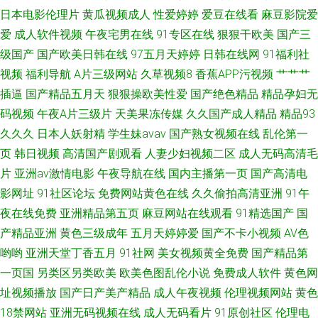
视频 欧美一级二级 91婬黄看大片 欧美日韩网欧美网 91玖玖 久久93 91大神
日本电影伦理片
黄瓜视频成人
性爱婷婷
爱豆在线看
麻豆影院爱
爱
成人软件视频
午夜宅男在线
91专区在线
狠狠干欧美
国产三
唐伯虎520
级国产
国产欧美日韩在线
97五月天婷婷
日韩在线网
91福利社
视频
福利导航
A片三级网站
久草视频8
香蕉APP污视频
艹艹艹
插逼
国产精品五月天
狠狠操欧美性爱
国产绝色精品
精品孕妇无
码视频
午夜A片三级片
天美果冻传媒
久久国产成人精品
精品93
久久久
日本人妖射精
学生妹avav
国产熟女视频在线
乱伦第一
页
韩日视频
高清国产剧观看
人妻少妇视频二区
成人无码高清毛
片
亚洲av激情电影
午夜导航在线
国内主播第一页
国产高清电
影网址
91社区论坛
免费网站黄色在线
久久偷拍高清亚洲
91午
夜在线免费
亚洲精品第五页
麻豆网站在线观看
91精选国产
国
产精品亚洲
黄色三级成年
五月天婷婷爱
国产不卡小视频
AV色
哟哟
亚洲天堂丁香五月
91社网
美女视频黄全免费
国产精品第
一页国
另类区另类欧美
欧美色图乱伦小说
免费成人软件
黄色网
址视频播放
国产日产美产精品
成人午夜视频
伦理视频网站
黄色
18禁网站
亚洲无码视频在线
成人无码看片
91原创社区
伦理电