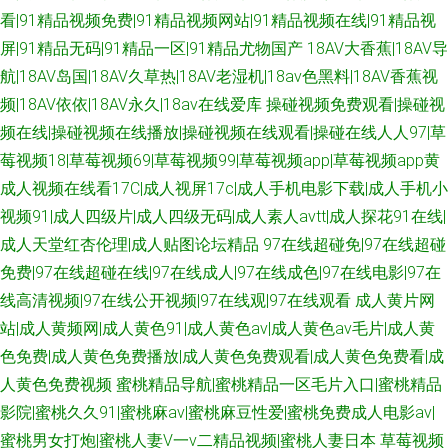
看|91精品视频免费|91精品视频网站|91精品视频在线|91精品视
屏|91精品无码|91精品一区|91精品尤物国产
18AV大香蕉|18AV导
航|18AV岛国|18AV久草热|18AV老湿机|18av色黑料|18AV香蕉视
频|18AV依依|18AV永久|18av在线爱库
操碰视频免费观看|操碰视
频在线|操碰视频在线播放|操碰视频在线观看|操碰在线人人97|草
莓视频18|草莓视频69|草莓视频99|草莓视频app|草莓视频app黄
成人视频在线看17C|成人视屏17c|成人手机电影下载|成人手机小
视频91|成人四级片|成人四级无码|成人素人avtt|成人探花91在线|
成人天堂红杏伦理|成人贴图论坛精品
97在线超碰免|97在线超碰
免费|97在线超碰在线|97在线成人|97在线成色|97在线电影|97在
线高清视频|97在线公开视频|97在线观|97在线观看
成人黄片网
站|成人黄频网|成人黄色91|成人黄色av|成人黄色av毛片|成人黄
色免费|成人黄色免费播放|成人黄色免费观看|成人黄色免费看|成
人黄色免费视频
蜜桃精品导航|蜜桃精品一区毛片入口|蜜桃精品
影院|蜜桃久久91|蜜桃麻av|蜜桃麻豆性爱|蜜桃免费成人电影av|
蜜桃男女打炮|蜜桃人妻Ⅴ一v二精品视频|蜜桃人妻日本
草莓视频