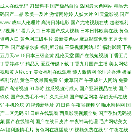
成人在线无码
91黑料不
国产极品自拍
岛国最大色网站
精品无
码国产二品
欧美一及片
激情网婷婷
人妖大片
91天堂影视
国产
www
成年人伦理片
高清日韩电影
国产尤物视频在线
超碰福利
97视屏
91看片入口
日本国产成人视频
日本日韩欧美在线
黄色
资料入口
黄色网三级毛片
最新黄色av
麻豆影院免费
五月天堂
丁香
国产精品水多
福利所导航
三级视频网站J
51福利影院
丁香
五月天av
18日本三级全黄
乱伦天堂
国产在线短视频
丁香五月
丁香婷婷
91精品又
爱豆传媒下载
丁香九月国产主播
美女网站
视频黄
A片com
美女福利在线观看
狼人激情网
伦理片香港
极品
福利导航
黄色三级最新免费
91嫩草国产
午夜成年人网站
免费
国产高清视频
91草莓
丝瓜视频污成人
国产亚洲视品在线
国产
玖玖
国产免费毛不卡片
久久无码
国产精品网络
孕妇无码在线
91手机论坛
91视频新地址
91日逼
午夜啪视频
91啪水蜜桃网
国
产二区无码
91日韩在线观看
西瓜影院视频全集
国产孕妇无码视
频
国产在线福利
国产在线日皮片
午夜神马伦理
毛片网站美女
AV福利激情毛片
黄色网在线播放
91视频免费在线
91午夜在线