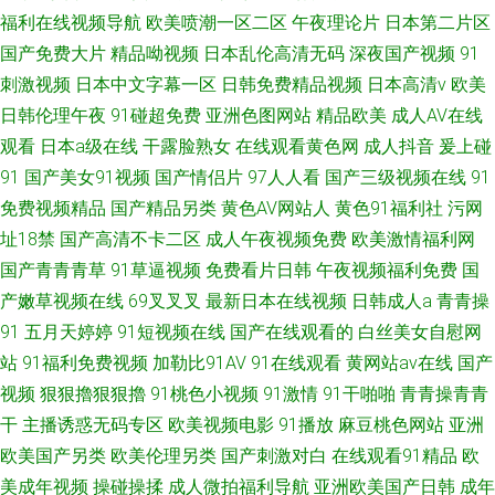
福利在线视频导航
欧美喷潮一区二区
午夜理论片
日本第二片区
国产免费大片
精品呦视频
日本乱伦高清无码
深夜国产视频
91
刺激视频
日本中文字幕一区
日韩免费精品视频
日本高清v
欧美
日韩伦理午夜
91碰超免费
亚洲色图网站
精品欧美
成人AV在线
观看
日本a级在线
干露脸熟女
在线观看黄色网
成人抖音
爰上碰
91
国产美女91视频
国产情侣片
97人人看
国产三级视频在线
91
免费视频精品
国产精品另类
黄色AV网站人
黄色91福利社
污网
址18禁
国产高清不卡二区
成人午夜视频免费
欧美激情福利网
国产青青青草
91草逼视频
免费看片日韩
午夜视频福利免费
国
产嫩草视频在线
69叉叉叉
最新日本在线视频
日韩成人a
青青操
91
五月天婷婷
91短视频在线
国产在线观看的
白丝美女自慰网
站
91福利免费视频
加勒比91AV
91在线观看
黄网站av在线
国产
视频
狠狠擼狠狠擼
91桃色小视频
91激情
91干啪啪
青青操青青
干
主播诱惑无码专区
欧美视频电影
91播放
麻豆桃色网站
亚洲
欧美国产另类
欧美伦理另类
国产刺激对白
在线观看91精品
欧
美成年视频
操碰操揉
成人微拍福利导航
亚洲欧美国产日韩
成年