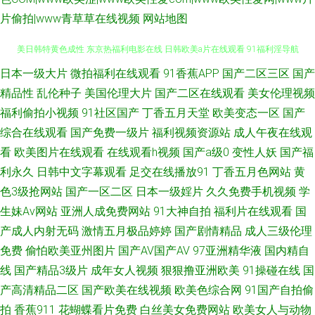
片偷拍|www青草草在线视频
网站地图
日本一级大片
微拍福利在线观看
91香蕉APP
国产二区三区
国产
91丝瓜 91肉棒插黄免费视频 手机1024黄色视频 91精品专区 岛国欧美黄 欧
精品性
乱伦种子
美国伦理大片
国产二区在线观看
美女伦理视频
美日韩特黄色成性 东京热福利电影在线 日韩欧美a片在线观看 91福利淫导航
福利偷拍小视频
91社区国产
丁香五月天堂
欧美变态一区
国产
综合在线观看
国产免费一级片
福利视频资源站
成人午夜在线观
海角社区在线免费观看 中入肏屄日本 国产日韩成人在线 在线成人AV 肏屄小
看
欧美图片在线观看
在线观看h视频
国产a级0
变性人妖
国产福
利永久
日韩中文字幕观看
足交在线播放91
丁香五月色网站
黄
视频吧 91爱爱美女 国产1024区 性爱人人网 91网站在线免费观看下载 九九
色3级抢网站
国产一区二区
日本一级婬片
久久免费手机视频
学
生妹Av网站
亚洲人成免费网站
91大神自拍
福利片在线观看
国
香蕉影院 伊人干福利社 草莓旧版污视频 欧美亚洲春色 91精东福利片 国产福
产成人内射无码
激情五月极品婷婷
国产剧情精品
成人三级伦理
利网 日韩三级艹在线看 91伦乱视频 深爱激情婷婷五月 国产区第二页 日日热
免费
偷怕欧美亚州图片
国产AV国产AV
97亚洲精华液
国内精自
线
国产精品3级片
成年女人视频
狠狠撸亚洲欧美
91操碰在线
国
热99 91涩涩网站 久久色爸 91大神免费网址 国内操逼美大 三级自拍日韩 草
产高清精品二区
国产欧美在线视频
欧美色综合网
91国产自拍偷
拍
香蕉911
花蝴蝶看片免费
白丝美女免费网站
欧美女人与动物