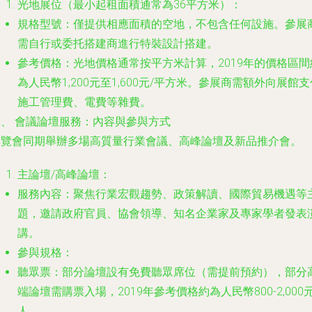
光地展位（最小起租面積通常為36平方米）：
規格型號
：僅提供相應面積的空地，不包含任何設施。參展
需自行或委托搭建商進行特裝設計搭建。
參考價格
：光地價格通常按平方米計算，2019年的價格區間
為人民幣1,200元至1,600元/平方米。參展商需額外向展館支
施工管理費、電費等雜費。
二、 會議論壇服務：內容與參與方式
博覽會同期舉辦多場高質量行業會議、高峰論壇及新品推介會。
主論壇/高峰論壇：
服務內容
：聚焦行業宏觀趨勢、政策解讀、國際貿易機遇等
題，邀請政府官員、協會領導、知名企業家及專家學者發表
講。
參與規格
：
聽眾票
：部分論壇設有免費聽眾席位（需提前預約），部分
端論壇需購票入場，2019年參考價格約為人民幣800-2,000元
人。