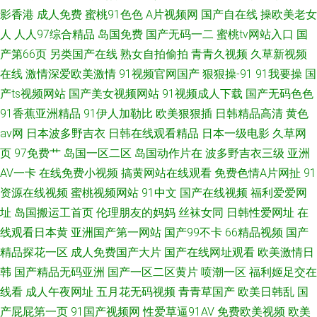
影香港
成人免费
蜜桃91色色
A片视频网
国产自在线
操欧美老女
人
人人97综合精品
岛国免费
国产无码一二
蜜桃tv网站入口
国
产第66页
另类国产在线
熟女自拍偷拍
青青久视频
久草新视频
在线
激情深爱欧美激情
91视频官网国产
狠狠操-91
91我要操
国
产ts视频网站
国产美女视频网站
91视频成人下载
国产无码色色
91香蕉亚洲精品
91伊人加勒比
欧美狠狠插
日韩精品高清
黄色
av网
日本波多野吉衣
日韩在线观看精品
日本一级电影
久草网
页
97免费艹
岛国一区二区
岛国动作片在
波多野吉衣三级
亚洲
AV一卡
在线免费小视频
搞黄网站在线观看
免费色情A片网扯
91
资源在线视频
蜜桃视频网站
91中文
国产在线视频
福利爱爱网
址
岛国搬运工首页
伦理朋友的妈妈
丝袜女同
日韩性爱网址
在
线观看日本黄
亚洲国产第一网站
国产99不卡
66精品视频
国产
精品探花一区
成人免费国产大片
国产在线网址观看
欧美激情日
韩
国产精品无码亚洲
国产一区二区黄片
喷潮一区
福利姬足交在
线看
成人午夜网址
五月花无码视频
青青草国产
欧美日韩乱
国
产屁屁第一页
91国产视频网
性爱草逼91AV
免费欧美视频
欧美