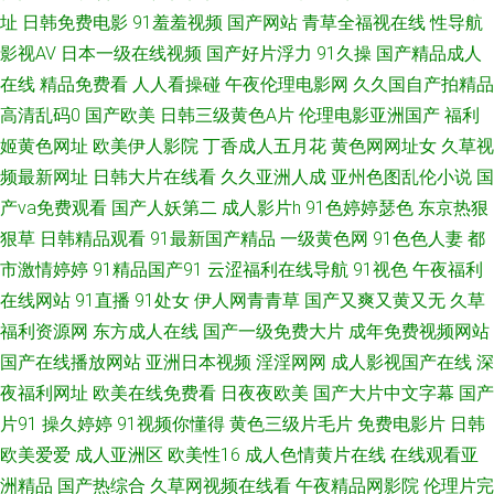
亚洲欧洲综合日韩精品 豆花视频成人社区入口 色成人亚洲婷婷亚洲 91资源
址
日韩免费电影
91羞羞视频
国产网站
青草全福视在线
性导航
影视AV
日本一级在线视频
国产好片浮力
91久操
国产精品成人
总站超碰 日韩精品区一 91网站在线入口 另类无码变态 91导航在线 国产后入
在线
精品免费看
人人看操碰
午夜伦理电影网
久久国自产拍精品
高清乱码0
国产欧美
日韩三级黄色A片
伦理电影亚洲国产
福利
av 性生午夜av 黄色仓库 91香蕉鹿鹿污91 免费小视频在线观看 91拍黄 老湿
姬黄色网址
欧美伊人影院
丁香成人五月花
黄色网网址女
久草视
频最新网址
日韩大片在线看
久久亚洲人成
亚州色图乱伦小说
国
机18禁 91国产视频最新地址 国产日韩欧美另类中文 亚州色另类 99热色五月
产va免费观看
国产人妖第二
成人影片h
91色婷婷瑟色
东京热狠
欧美亚洲成人uV 91在线社区观察 欧美人成电影在线一区 97色永久 日韩福利
狠草
日韩精品观看
91最新国产精品
一级黄色网
91色色人妻
都
市激情婷婷
91精品国产91
云涩福利在线导航
91视色
午夜福利
永久 91视屏黄色 免费男女午男女网址 91福利影院导航 久久蜜桃 91黑料在
在线网站
91直播
91处女
伊人网青青草
国产又爽又黄又无
久草
福利资源网
东方成人在线
国产一级免费大片
成年免费视频网站
线导航 久久一久久 91大神精选 激情都市瑟瑟瑟 91国产福利共享 九一看片首
国产在线播放网站
亚洲日本视频
淫淫网网
成人影视国产在线
深
夜福利网址
欧美在线免费看
日夜夜欧美
国产大片中文字幕
国产
页入口 51极品视频 豆花在线免费 五月花激情 操色国产综合 日韩国产毛片
片91
操久婷婷
91视频你懂得
黄色三级片毛片
免费电影片
日韩
欧美爱爱
成人亚洲区
欧美性16
成人色情黄片在线
在线观看亚
91入口不用下 欧美亚洲成人福利 99就要操逼 日韩无码中文福利 91在线永久
洲精品
国产热综合
久草网视频在线看
午夜精品网影院
伦理片完