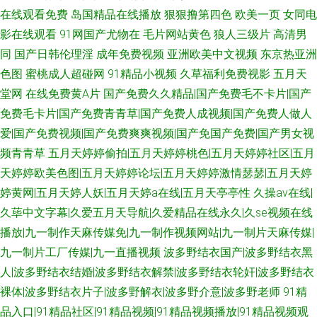
在线观看免费
岛国精品在线播放
狠狠撸第四色
欧美一页
女同电
影在线观看
91网国产尤物在
毛片网站黄色
狼人三级片
高清男
同
国产日韩伦理淫
成年免费视频
亚洲欧美中文视频
东京热亚洲
色图
蜜桃成人超碰网
91精品小视频
久草福利免费视影
五月天
堂网
在线免费黄A片
国产免费久久精品|国产免费毛不卡片|国产
免费毛卡片|国产免费青青草|国产免费人成视频|国产免费人做人
爱|国产免费视频|国产免费爽爽视频|国产免国产免费|国产男女视
频青青草
五月天婷婷偷拍|五月天婷婷桃色|五月天婷婷社区|五月
天婷婷欧美色图|五月天婷婷论坛|五月天婷婷激情瑟瑟|五月天婷
婷黄网|五月天婷人妖|五月天婷a在线|五月天亭亭性
久操av在线|
久荜中文字幕|久爱五月天导航|久爱精品在线永久|久se视频在线
播放|九一制作天麻传媒免|九一制作视频网站|九一制片天麻传媒|
九一制片工厂传媒|九一直播视频
波多野结衣国产|波多野结衣黑
人|波多野结衣结婚|波多野结衣解禁|波多野结衣轮奸|波多野结衣
裸体|波多野结衣片子|波多野解衣|波多野介意|波多野老师
91精
品入口|91精品社区|91精品视频|91精品视频播放|91精品视频观