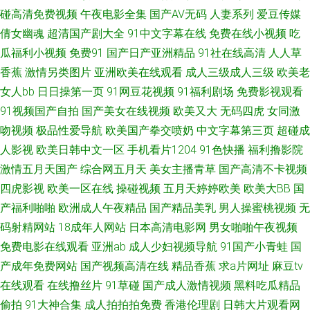
香蕉在线网站 91性交黄色电影 欧美专区二区 91福利电影导航 国产玖玖爱 色
碰高清免费视频
午夜电影全集
国产AV无码
人妻系列
爱豆传媒
倩女幽魂
超清国产剧大全
91中文字幕在线
免费在线小视频
吃
悠悠伊人网 av福利免费 日本www91 91精品导航 国产伊人网 五月天综合福
瓜福利小视频
免费91
国产日产亚洲精品
91社在线高清
人人草
香蕉
激情另类图片
亚洲欧美在线观看
成人三级成人三级
欧美老
利网婷婷 97尤物导航 三级黄视频在线 91探花熟女在线播放 欧美一级一级一
女人bb
日日操第一页
91网豆花视频
91福利剧场
免费影视观看
91视频国产自拍
国产美女在线视频
欧美又大
无码四虎
女同激
级一级 www91色色 日本啊在线免费观看 91猫先生欧美精品 韩国高清有码
吻视频
极品性爱导航
欧美国产拳交喷奶
中文字幕第三页
超碰成
午夜蜜桃888 99这里有精品 青草成人在线视频 91狠狠综合链 乱子伦国产精
人影视
欧美日韩中文一区
手机看片1204
91色快播
福利撸影院
激情五月天国产
综合网五月天
美女主播青草
国产高清不卡视频
品www 91国产在线精品免费 久久网站欧美 91精品精品 91色在线 久草五区
四虎影视
欧美一区在线
操碰视频
五月天婷婷欧美
欧美大BB
国
产福利啪啪
欧洲成人午夜精品
国产精品美乳
男人操蜜桃视频
无
影音先锋18AV资源 国产91福利在线 婷婷综合网狼人 www91色色 青娱乐婷
码射精网站
18成年人网站
日本高清电影网
男女啪啪午夜视频
免费电影在线观看
亚洲ab
成人少妇视频导航
91国产小青蛙
国
婷五月天亚洲 91久色蝌蚪视频 精品2025精品 91app爱爱 东方AV成人视 日
产成年免费网站
国产视频高清在线
精品香蕉
求a片网址
麻豆tv
在线观看
在线撸丝片
91草碰
国产成人激情视频
黑料吃瓜精品
韩性爱网站 91人操 九九午夜成人剧场 91豆花视频社区 国自产成人影视VU
偷拍
91大神合集
成人拍拍拍免费
香港伦理剧
日韩大片观看网