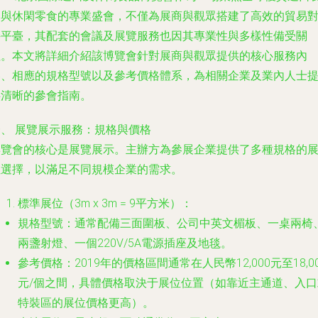
品與休閑零食的專業盛會，不僅為展商與觀眾搭建了高效的貿易
接平臺，其配套的會議及展覽服務也因其專業性與多樣性備受關
注。本文將詳細介紹該博覽會針對展商與觀眾提供的核心服務內
容、相應的規格型號以及參考價格體系，為相關企業及業內人士
供清晰的參會指南。
一、 展覽展示服務：規格與價格
博覽會的核心是展覽展示。主辦方為參展企業提供了多種規格的
位選擇，以滿足不同規模企業的需求。
標準展位（3m x 3m = 9平方米）：
規格型號
：通常配備三面圍板、公司中英文楣板、一桌兩椅
兩盞射燈、一個220V/5A電源插座及地毯。
參考價格
：2019年的價格區間通常在人民幣12,000元至18,0
元/個之間，具體價格取決于展位位置（如靠近主通道、入口
特裝區的展位價格更高）。