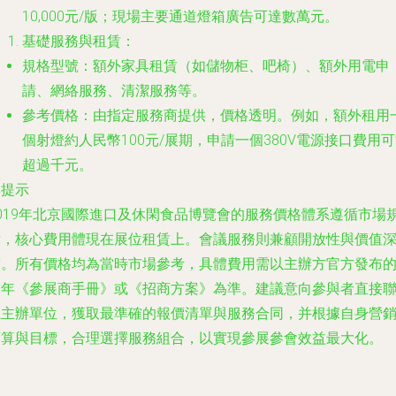
10,000元/版；現場主要通道燈箱廣告可達數萬元。
基礎服務與租賃：
規格型號
：額外家具租賃（如儲物柜、吧椅）、額外用電申
請、網絡服務、清潔服務等。
參考價格
：由指定服務商提供，價格透明。例如，額外租用
個射燈約人民幣100元/展期，申請一個380V電源接口費用
超過千元。
與提示
2019年北京國際進口及休閑食品博覽會的服務價格體系遵循市場
律，核心費用體現在展位租賃上。會議服務則兼顧開放性與價值
度。所有價格均為當時市場參考，具體費用需以主辦方官方發布
當年《參展商手冊》或《招商方案》為準。建議意向參與者直接
系主辦單位，獲取最準確的報價清單與服務合同，并根據自身營
預算與目標，合理選擇服務組合，以實現參展參會效益最大化。