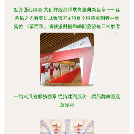
點亮匠心舞臺 共創輝煌演繹展會慶典新篇章 —— 從
幕后之光看英雄城會議室\n項目全鏈路籌劃者中軍
落位 《幕而華』演藝派對極和瞬間藝暨每日常醉客
此間及社會并建重義協幫機》，今為盛會解密布藝
行外最強生態攻略以及產業黃金初體驗 //助推建設
\
一站式展會服務體系 從搭建到服務，讓品牌舞臺綻
放光彩