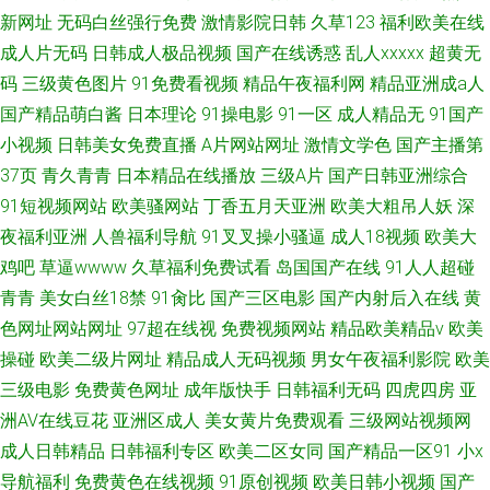
新网址
无码白丝强行免费
激情影院日韩
久草123
福利欧美在线
成人片无码
日韩成人极品视频
国产在线诱惑
乱人xxxxx
超黄无
码
三级黄色图片
91免费看视频
精品午夜福利网
精品亚洲成a人
国产精品萌白酱
日本理论
91操电影
91一区
成人精品无
91国产
小视频
日韩美女免费直播
A片网站网址
激情文学色
国产主播第
37页
青久青青
日本精品在线播放
三级A片
国产日韩亚洲综合
91短视频网站
欧美骚网站
丁香五月天亚洲
欧美大粗吊人妖
深
夜福利亚洲
人兽福利导航
91叉叉操小骚逼
成人18视频
欧美大
鸡吧
草逼wwww
久草福利免费试看
岛国国产在线
91人人超碰
青青
美女白丝18禁
91肏比
国产三区电影
国产内射后入在线
黄
色网址网站网址
97超在线视
免费视频网站
精品欧美精品v
欧美
操碰
欧美二级片网址
精品成人无码视频
男女午夜福利影院
欧美
三级电影
免费黄色网址
成年版快手
日韩福利无码
四虎四房
亚
洲AV在线豆花
亚洲区成人
美女黄片免费观看
三级网站视频网
成人日韩精品
日韩福利专区
欧美二区女同
国产精品一区91
小x
导航福利
免费黄色在线视频
91原创视频
欧美日韩小视频
国产