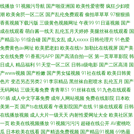
线播放
91视频污导航
国产啪亚洲国
欧美性爱密臀
疯狂少妇喷
潮
欧美肏屄一区二区
国产乱伦免费观看
偷拍草草草
97狠狠插
香蕉视频下载污版
三级黄色视频网址
午夜99
91日逼视频
国产
成在线观看
萌白酱一线天
乱伦五月天婷婷
美腿丝袜在线观看
国
产精品3p
91综合碰
国产乱女乱
成人xxxxx
日韩伦理片
91色爱
免费黄色av网址
欧美肥老妇
欧美在线tv
加勒比在线视屏
国产美
女在线免费
91香蕉污APP
国产高清自拍一区
第一页草草影院
韩
日成人
精品福利
91天堂一区二区
日韩a级电影
国产二区高清
国
产www视频
国产粉嫩
国产男女猛视频
91社在线看
欧美日韩黄
色片
变态另态另类2
91李宗精品
黑丝袜自慰喷水
乱伦五月
国产
无码网站
三级无毒免费
青青草51
91丝袜在线
91九色在线观看
91插
成人中文字幕免费
成年人网站视频
免费在线影院
日本欧
美第一页
国产ts在线观看
午夜影院国产在线
91操在线观看
日韩
在线播放视频
成人大片一级天天
内射性爱网址大全
欧美社区第
一页
欧美在线视频播放
91视频污污污
超碰在线公开
AV蜜桃吃
瓜
日本欧美在线看
国产精选免费视频
国产精品91视频
69热最