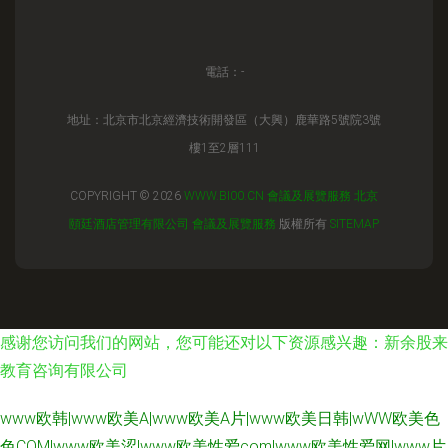
電話：-
地址：北京市北京經濟技術開發區（大興）鹿華路5號院3號
樓1至2層111
COPYRIGHT © 2026
WWW.BI00.CN
會議及展覽服務
北京
頤廷酒店管理有限公司
會議及展覽服務
版權所有
SITEMAP
感谢您访问我们的网站，您可能还对以下资源感兴趣：新余股来
教育咨询有限公司
www欧韩|www欧美A|www欧美A片|www欧美日韩|wWW欧美色
色COM|www欧美涩|www欧美性爱com|www欧美性爱网|www片