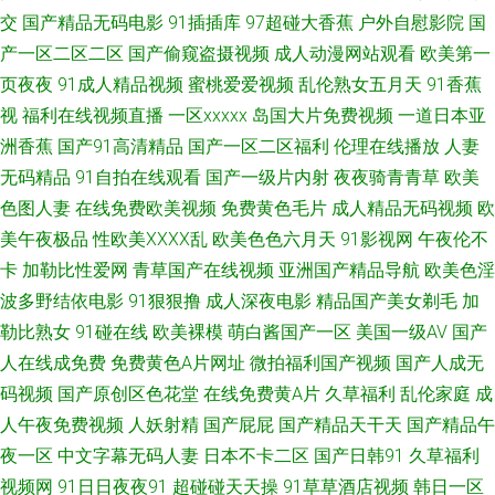
莓福利导航 五月丁香啪啪 91日韩国产精免费 福利社老司机 欧州不卡视频 先
交
国产精品无码电影
91插插库
97超碰大香蕉
户外自慰影院
国
产一区二区二区
国产偷窥盗摄视频
成人动漫网站观看
欧美第一
锋影音偷拍 91福利网在线免费 爱豆视频在线看 精品久久婷婷网络 91巨乳黑
页夜夜
91成人精品视频
蜜桃爱爱视频
乱伦熟女五月天
91香蕉
视
福利在线视频直播
一区xxxxx
岛国大片免费视频
一道日本亚
丝高潮 爱豆传媒剧情MV色哟 欧美日韩久久日 亚洲国产线看 91社安全网址
洲香蕉
国产91高清精品
国产一区二区福利
伦理在线播放
人妻
丁香五月天网址 免费日韩特黄 午夜AV福利在线导航 91视频在线观看免费大
无码精品
91自拍在线观看
国产一级片内射
夜夜骑青青草
欧美
色图人妻
在线免费欧美视频
免费黄色毛片
成人精品无码视频
欧
全 日韩A片免费建站 91老司机精品福利 福利合集导航 美女大片 性欧俄肥婆
美午夜极品
性欧美ⅩⅩⅩⅩ乱
欧美色色六月天
91影视网
午夜伦不
卡
加勒比性爱网
青草国产在线视频
亚洲国产精品导航
欧美色淫
性 91在线porn 黄色仓库网址 五月婷婷欧美色日韩 91网站播放 黄色仓库免费
波多野结依电影
91狠狠撸
成人深夜电影
精品国产美女剃毛
加
勒比熟女
91碰在线
欧美裸模
萌白酱国产一区
美国一级AV
国产
播放影片 欧美专区日韩专区 91福利姬视频网站 国产91九色 俺去撸最新网址
人在线成免费
免费黄色A片网址
微拍福利国产视频
国产人成无
码视频
国产原创区色花堂
在线免费黄A片
久草福利
乱伦家庭
成
欧日美视频 91老司机精品 成人福利基地无码大量 久久艹an 日韩熟女视频
人午夜免费视频
人妖射精
国产屁屁
国产精品天干天
国产精品午
91黄免费 www91黑丝AV 久操免费观看 少妇精品在线91 91国产乱子伦 丁香
夜一区
中文字幕无码人妻
日本不卡二区
国产日韩91
久草福利
视频网
91日日夜夜91
超碰碰天天操
91草草酒店视频
韩日一区