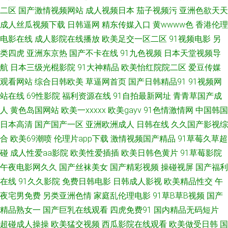
美女社区 女同摸胸色色视频 伊人91在线 99sese久久 精品国产精品四区 五月
二区
国产激情视频网站
成人视频日本
茄子视频污
亚洲色欲天天
成人丝瓜视频下载
日韩逼网
精东传媒入口
黄wwww色
香港伦理
色婷婷网址 91免费观看cn 成人午夜在线 男人天堂导航 影音先鋒日韩在線播
电影在线
成人影院在线播放
欧美足交一区二区
91视频电影
另
类四虎
亚洲东京热
国产不卡在线
91九色视频
日本天堂视频导
www国产视频 蜜桃视频在线观看 日精品无码 中文精品久久人妻 传媒AV影视
航
日本三级光棍影院
91大神精品
欧美怡红院院二区
爱豆传媒
欧美亚洲日韩成人 91av免费观看视频入口 超碰无91 欧美精品久久99久久 影
观看网站
综合日韩欧美
草逼网首页
国产日韩精品91
91视频网
站在线
69性影院
福利资源在线
91自拍最新网址
青青草国产成
音先锋AV成人片 超碰成人91 欧州专区 91AV福利精品 91在线观看一起草 另
人
黄色岛国网站
欧美一xxxxx
欧美gayv
91色情激情网
中国韩国
日本高清
国产国产一区
亚洲欧洲成人
日韩在线
久久国产影视综
类先锋变态 91不用下裁免费看 东京热自慰一本道 色网淫网五月天 91国产视
合
欧美69潮喷
伦理片app下载
激情视频国产精品
91草莓久草超
碰
成人性爱aa影院
欧美性爱插插
欧美日韩色黄片
91草莓影院
频在线观看 日韩高清无码123 91永久免费视频在线观看 欧洲香蕉av电影 91
午夜电影网久久
国产丝袜美女
国产精彩视频
操碰视屏
国产福利
在线
91久久影院
免费日韩电影
日韩成人影视
欧美精品性交
午
探花在线观 欧美另类日韩在线 91操碎 白嫩精品二区 欧美日韩黄 91TS人妖
夜宅男免费
另类亚洲色情
家庭乱伦理电影
91草B草B视频
国产
另类 国产免费av福利 日韩理论在线观看 91国产美女 高清无码免费干 色司机
精品熟女一
国产巨乳在线观看
四虎免费91
国内精品无码短片
超碰成人操操
欧美猛交视频
西瓜影院在线观看
欧美做受日韩
国