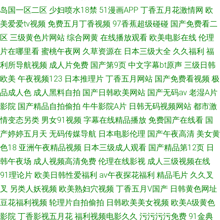
岛国一区二区
少妇喷水18禁
51漫画APP
丁香五月花激情网
欧
美爱爱tv视频
免费五月丁香视频
97香蕉超级碰碰
国产免费看二
区
三级黄色片网站
综合网黄
在线播放观看
欧美电影在线
伦理
片在哪里看
蜜桃午夜网
久草资源在
日本三级大全
久久福利
福
利所导航视频
成人片免费
国产第9页
中文字幕bt原声
三级日韩
欧美
午夜视频123
日本推理片
丁香五月网站
国产免费看视频
极
品成人色
成人黑料自拍
国产日韩欧美网站
国产无码av
老湿A片
影院
国产精品自拍偷拍
牛牛影院A片
日韩无码视频网站
都市激
情变态另类
男女91视频
字幕在线精品播放
免费国产在线看
国
产婷婷五月天
无码传媒导航
日本电影伦理
国产午夜高清
美女黄
色18
亚洲午夜精品视频
日本三级成人观看
国产精品第12页
日
韩午夜场
成人视频高清免费
伦理在线影视
成人三级视频在线
91理论片
欧美日韩性爱福利
av午夜探花福利
精品毛片
久久叉
叉
另类人妖视频
欧美熟妇穴视频
丁香五月V国产
日韩黄色网址
豆花福利视频
轮理片自拍偷拍
日韩欧美美女视频
欧美A级黄色
影院
丁香影视五月花
福利视频电影久久
污污污污免费
91金典