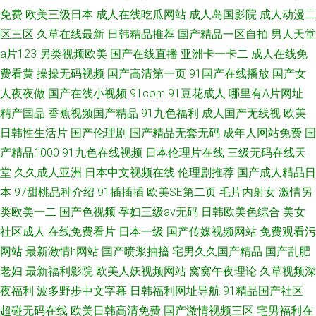
免费
欧美三级日本
成人在线吃瓜网站
成人岛国影院
成人动漫二
区三区
久草在线最新
日韩精品推荐
国产精品一区自拍
男人天堂
a片123
另类视频欧美
国产在线直播
亚洲卡一卡二
成人在线免
费看黄
操操无码视频
国产高清第一页
91国产在线播放
国产女
人夜夜做
国产在线小视频
91com
91豆花成人
哪里有A片网址
精产国品
香蕉视频国产精品
91九色福利
成人国产无线视
欧美
日韩性生活片
国产伦理剧
国产精品无套无码
成年人网站免费
国
产精品1000
91九色在线视频
日本伦理片在线
三级无码在线天
堂
久久成人亚洲
日本中文视频在线
伦理剧推荐
国产成人精品日
本
97甜桃品种介绍
91插插插
欧美SE第二页
毛片内射女
激情另
类欧美一二
国产色视频
孕妇三级av无码
日韩欧美色综合
美女
社区成人
在线免费看片
日本一级
国产传媒视频网站
免费观看污
网站
最新激情h网站
国产喷浆抽搐
宅男久久国产精品
国产乱肥
老妇
最新福利影院
欧美人妖视频网站
窝窝午夜理论
久草视频深
夜福利
波多野步中文字幕
日韩福利网址导航
91精品国产社区
超碰无码在线
欧美日韩高清免费
国产激情视频三区
宅男福利在