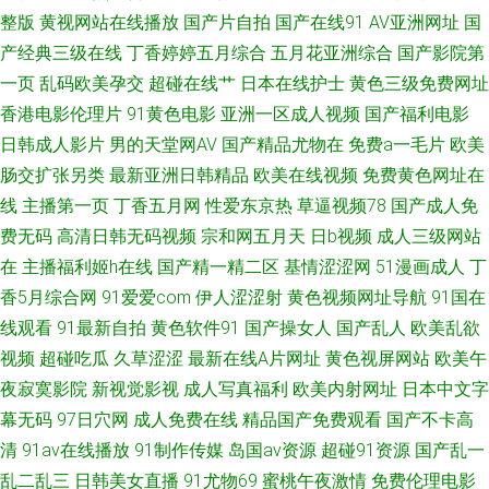
免费观看网站 日韩韩日免费视频 91探花在线观 玖玖撸撸 91操www 玖玖资
整版
黄视网站在线播放
国产片自拍
国产在线91
AV亚洲网址
国
产经典三级在线
丁香婷婷五月综合
五月花亚洲综合
国产影院第
中文字幕视频 91去网站 青娱乐论坛视频 91视频在线观看免费视频 免费观看
一页
乱码欧美孕交
超碰在线艹
日本在线护士
黄色三级免费网址
香港电影伦理片
91黄色电影
亚洲一区成人视频
国产福利电影
91看片 91秒拍网 老湿AV 91福利视频1000 成人9一免费 91大神调教偷偷 殴
日韩成人影片
男的天堂网AV
国产精品尤物在
免费a一毛片
欧美
肠交扩张另类
最新亚洲日韩精品
欧美在线视频
免费黄色网址在
洲精品乱码 福利姬在线自慰喷水 91蜜桃在线免费观看 玖玖偷拍网 91秘成人
线
主播第一页
丁香五月网
性爱东京热
草逼视频78
国产成人免
费无码
高清日韩无码视频
宗和网五月天
日b视频
成人三级网站
秘密入口导航 久久精品国产婷婷久久 91超碰在线五月 九色蝌蚪91Porn 91vv
在
主播福利姬h在线
国产精一精二区
基情涩涩网
51漫画成人
丁
免费看片蜜桃 国际精品视频 91国产福利视频导航 涩婷婷在线 美女撸牛牛 91
香5月综合网
91爱爱com
伊人涩涩射
黄色视频网址导航
91国在
线观看
91最新自拍
黄色软件91
国产操女人
国产乱人
欧美乱欲
嫩草久久天美传媒 免费18 91九色蝌蚪少妇 久草九九 免费成人网站在线观看
视频
超碰吃瓜
久草涩涩
最新在线A片网址
黄色视屏网站
欧美午
夜寂寞影院
新视觉影视
成人写真福利
欧美内射网址
日本中文字
91精选一起看 久草肉棒视频 91大神在线 黄页永久免费观看 91n新网址 久草
幕无码
97日穴网
成人免费在线
精品国产免费观看
国产不卡高
清
91av在线播放
91制作传媒
岛国av资源
超碰91资源
国产乱一
资源福利站 91狠狠超碰 蜜芽一起操海角 91视频91自 玖玖情色资源 91啪啪
乱二乱三
日韩美女直播
91尤物69
蜜桃午夜激情
免费伦理电影